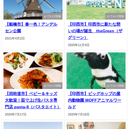
おでかけ情報
おでかけ情報
【船橋市】春一色！アンデル
【印西市】印西市に新たな憩
セン公園
いの場が誕生 theGreen（ザ
グリーン）
2021年4月2日
2020年11月4日
おでかけ情報
おでかけ情報
【四街道市】ベビー＆キッズ
【印西市】ビッグホップの屋
大歓迎！茹で上げ生パスタ専
内動物園 MOFFアニマルワー
門店 pasta-8（パスタエイト）
ルド
2020年7月17日
2020年7月16日