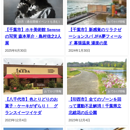
10月（過去開催イベントも含む）
おでかけ情報
【千葉市】ホキ美術館 Serene
【千葉市】新感覚のリラクゼ
の写実 森本草介・島村信之2人
ーションスパ JFA夢フィール
展
ド 幕張温泉 湯楽の里
2025年6月30日
2024年1月30日
おでかけ情報
おでかけ情報
【八千代市】色とりどりのお
【印西市】全てのゾーンを回
菓子・ケーキがずらり！ グ
って運動不足解消！千葉県立
ランスイーツイケダ
北総花の丘公園
2023年12月4日
2023年12月4日