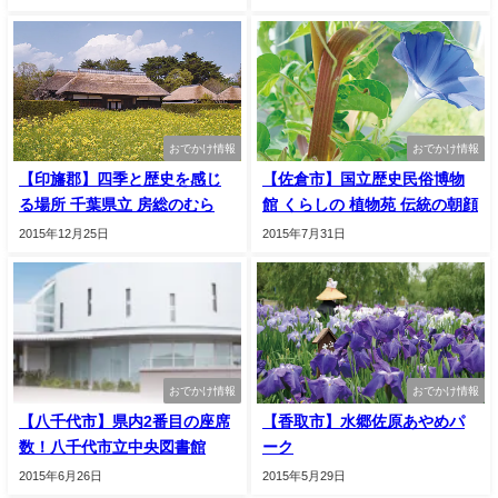
おでかけ情報
おでかけ情報
【印旛郡】四季と歴史を感じ
【佐倉市】国立歴史民俗博物
る場所 千葉県立 房総のむら
館 くらしの 植物苑 伝統の朝顔
2015年12月25日
2015年7月31日
おでかけ情報
おでかけ情報
【八千代市】県内2番目の座席
【香取市】水郷佐原あやめパ
数！八千代市立中央図書館
ーク
2015年6月26日
2015年5月29日