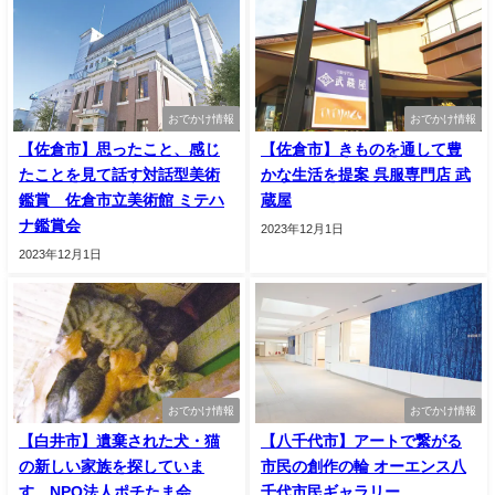
おでかけ情報
おでかけ情報
【佐倉市】思ったこと、感じ
【佐倉市】きものを通して豊
たことを見て話す対話型美術
かな生活を提案 呉服専門店 武
鑑賞 佐倉市立美術館 ミテハ
蔵屋
ナ鑑賞会
2023年12月1日
2023年12月1日
おでかけ情報
おでかけ情報
【白井市】遺棄された犬・猫
【八千代市】アートで繋がる
の新しい家族を探していま
市民の創作の輪 オーエンス八
す NPO法人ポチたま会
千代市民ギャラリー