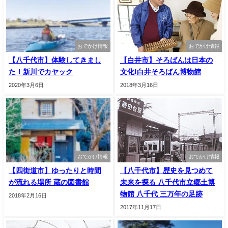
おでかけ情報
おでかけ情報
【八千代市】体験してきまし
【白井市】そろばんは日本の
た！新川でカヤック
文化!白井そろばん博物館
2020年3月6日
2018年3月16日
おでかけ情報
おでかけ情報
【四街道市】ゆったりと時間
【八千代市】歴史を見つめて
が流れる場所 蔵の図書館
未来を探る 八千代市立郷土博
物館 八千代 三万年の足跡
2018年2月16日
2017年11月17日