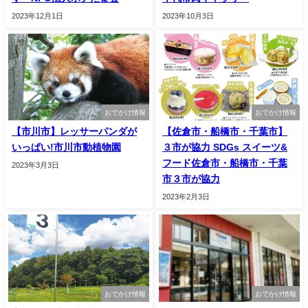
2023年12月1日
2023年10月3日
おでかけ情報
おでかけ情報
【市川市】レッサーパンダが
【佐倉市・船橋市・千葉市】
いっぱい!市川市動植物園
３市が協力 SDGs スイーツ&
フード佐倉市・船橋市・千葉
2023年3月3日
市３市が協力
2023年2月3日
おでかけ情報
おでかけ情報