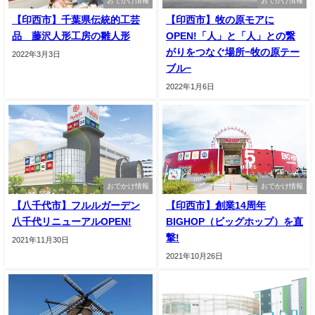
おでかけ情報
おでかけ情報
【印西市】千葉県伝統的工芸
【印西市】牧の原モアに
品 藤沢人形工房の雛人形
OPEN!「人」と「人」との繋
がりをつなぐ場所−牧の原テー
2022年3月3日
ブル−
2022年1月6日
おでかけ情報
おでかけ情報
【八千代市】フルルガーデン
【印西市】創業14周年
八千代リニューアルOPEN!
BIGHOP（ビッグホップ）を直
撃!
2021年11月30日
2021年10月26日