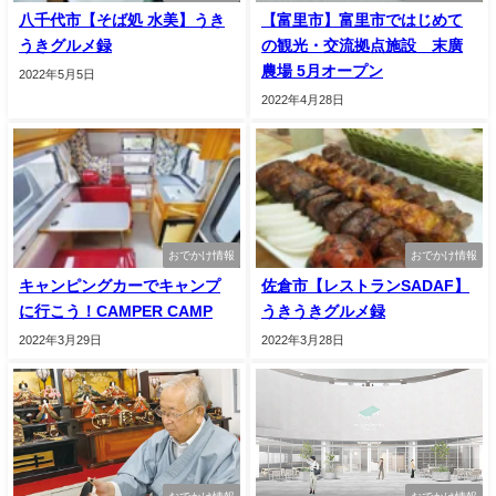
八千代市【そば処 水美】うき
【富里市】富里市ではじめて
うきグルメ録
の観光・交流拠点施設 末廣
農場 5月オープン
2022年5月5日
2022年4月28日
おでかけ情報
おでかけ情報
キャンピングカーでキャンプ
佐倉市【レストランSADAF】
に行こう！CAMPER CAMP
うきうきグルメ録
2022年3月29日
2022年3月28日