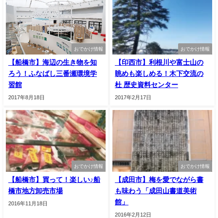
おでかけ情報
おでかけ情報
【船橋市】海辺の生き物を知
【印西市】利根川や富士山の
ろう！ふなばし三番瀬環境学
眺めも楽しめる！木下交流の
習館
杜 歴史資料センター
2017年8月18日
2017年2月17日
おでかけ情報
おでかけ情報
【船橋市】買って！楽しい♪船
【成田市】梅を愛でながら書
橋市地方卸売市場
も味わう「成田山書道美術
館」
2016年11月18日
2016年2月12日