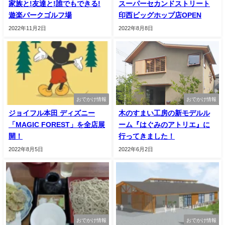
家族と!友達と!誰でもできる!
スーパーセカンドストリート
遊楽パークゴルフ場
印西ビッグホップ店OPEN
2022年11月2日
2022年8月8日
おでかけ情報
おでかけ情報
ジョイフル本田 ディズニー
木のすまい工房の新モデルル
「MAGIC FOREST」を全店展
ーム『はぐみのアトリエ』に
開！
行ってきました！
2022年8月5日
2022年6月2日
おでかけ情報
おでかけ情報