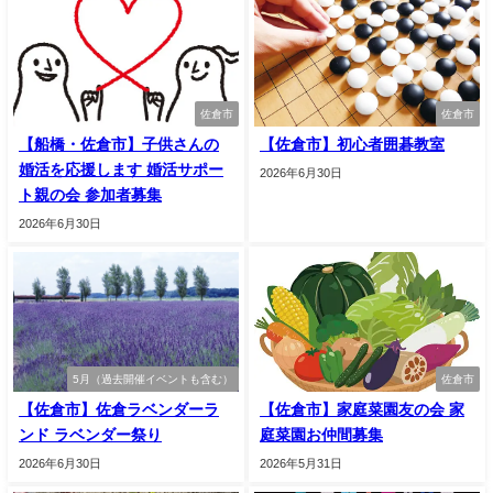
佐倉市
佐倉市
【船橋・佐倉市】子供さんの
【佐倉市】初心者囲碁教室
婚活を応援します 婚活サポー
2026年6月30日
ト親の会 参加者募集
2026年6月30日
5月（過去開催イベントも含む）
佐倉市
【佐倉市】佐倉ラベンダーラ
【佐倉市】家庭菜園友の会 家
ンド ラベンダー祭り
庭菜園お仲間募集
2026年6月30日
2026年5月31日