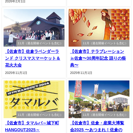
2026年2月1日
11月（過去開催イベントも含む）
11月（過去開催イベントも含む）
【佐倉市】佐倉ラベンダーラ
【佐倉市】テラブレーション
ンド クリスマスマーケット＆
㏌佐倉〜30周年記念 語りの祭
花火大会
典〜
2025年11月1日
2025年11月1日
11月（過去開催イベントも含む）
11月（過去開催イベントも含む）
【佐倉市】タマルバ～城下町
【佐倉市】佐倉・産業大博覧
HANGOUT2025～
会2025 〜あつまれ！佐倉の