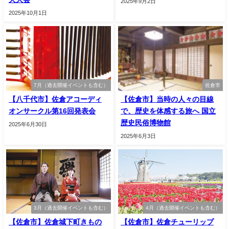
2025年9月2日
2025年10月1日
7月（過去開催イベントも含む）
佐倉市
【八千代市】佐倉アコーディ
【佐倉市】当時の人々の目線
オンサークル第16回発表会
で、歴史を体感する旅へ 国立
歴史民俗博物館
2025年6月30日
2025年6月3日
3月（過去開催イベントも含む）
4月（過去開催イベントも含む）
【佐倉市】佐倉城下町きもの
【佐倉市】佐倉チューリップ