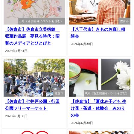
8月（過去開催イベントも含む）
佐倉市
【佐倉市】佐倉市立美術館
【八千代市】きものお直し相
収蔵作品展 夢見る時代：昭
談会
和のメディアとひとびと
2026年6月30日
2026年7月31日
佐倉市
8月（過去開催イベントも含む）
【佐倉市】七井戸公園・行田
【佐倉市】「夏休み子ども 生
公園フリーマーケット
け花・茶道・体験会」みのり
の会
2026年6月30日
2026年6月30日