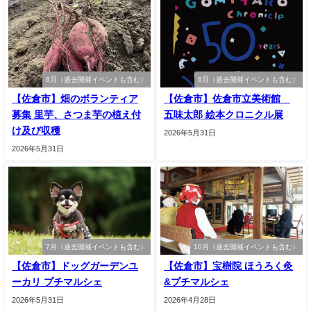
6月（過去開催イベントも含む）
6月（過去開催イベントも含む）
【佐倉市】畑のボランティア
【佐倉市】佐倉市立美術館
募集 里芋、さつま芋の植え付
五味太郎 絵本クロニクル展
け及び収穫
2026年5月31日
2026年5月31日
7月（過去開催イベントも含む）
10月（過去開催イベントも含む）
【佐倉市】ドッグガーデンユ
【佐倉市】宝樹院 ほうろく灸
ーカリ プチマルシェ
&プチマルシェ
2026年5月31日
2026年4月28日