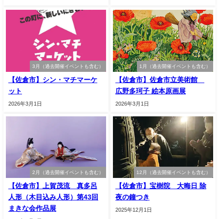
3月（過去開催イベントも含む）
1月（過去開催イベントも含む）
【佐倉市】シン・マチマーケ
【佐倉市】佐倉市立美術館
ット
広野多珂子 絵本原画展
2026年3月1日
2026年3月1日
2月（過去開催イベントも含む）
12月（過去開催イベントも含む）
【佐倉市】上賀茂流 真多呂
【佐倉市】宝樹院 大晦日 除
人形（木目込み人形）第43回
夜の鐘つき
まきな会作品展
2025年12月1日