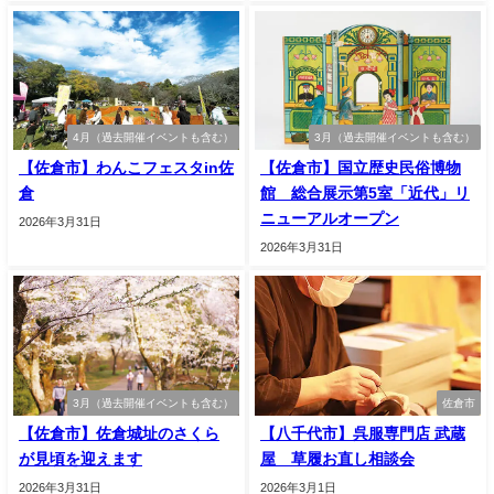
4月（過去開催イベントも含む）
3月（過去開催イベントも含む）
【佐倉市】わんこフェスタin佐
【佐倉市】国立歴史民俗博物
倉
館 総合展示第5室「近代」リ
ニューアルオープン
2026年3月31日
2026年3月31日
3月（過去開催イベントも含む）
佐倉市
【佐倉市】佐倉城址のさくら
【八千代市】呉服専門店 武蔵
が見頃を迎えます
屋 草履お直し相談会
2026年3月31日
2026年3月1日