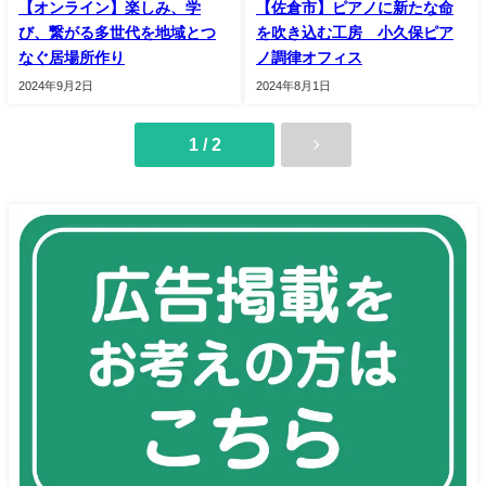
【オンライン】楽しみ、学
【佐倉市】ピアノに新たな命
び、繋がる多世代を地域とつ
を吹き込む工房 小久保ピア
なぐ居場所作り
ノ調律オフィス
2024年9月2日
2024年8月1日
1 / 2