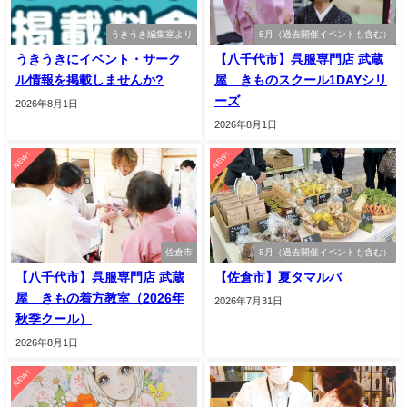
うきうき編集室より
8月（過去開催イベントも含む）
うきうきにイベント・サーク
【八千代市】呉服専門店 武蔵
ル情報を掲載しませんか?
屋 きものスクール1DAYシリ
ーズ
2026年8月1日
2026年8月1日
NEW!
NEW!
佐倉市
8月（過去開催イベントも含む）
【八千代市】呉服専門店 武蔵
【佐倉市】夏タマルバ
屋 きもの着方教室（2026年
2026年7月31日
秋季クール）
2026年8月1日
NEW!