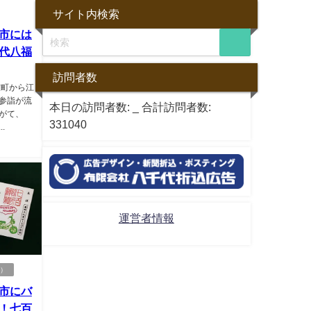
サイト内検索
市には
代八福
訪問者数
室町から江
参詣が流
本日の訪問者数:
_
合計訪問者数:
がて、
331040
.
運営者情報
む）
市にバ
！七百