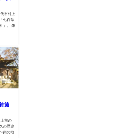
千代市村上
「七百餘
社」。 鎌
神徳
以上前の
久の歴史
〜南の地