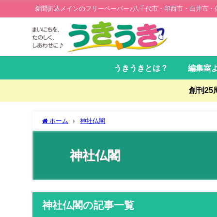
新聞折込メインのフリーペーパー♪八千代市・印西市・白井市・
うきうきとは？
編集室
創刊2
ホーム
神社仏閣
神社仏閣
神社仏閣の記事一覧