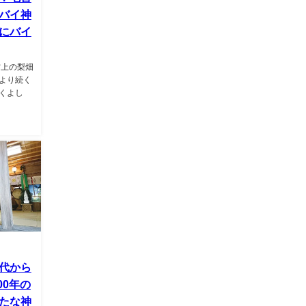
バイ神
にバイ
村上の梨畑
より続く
くよし
代から
00年の
たな神