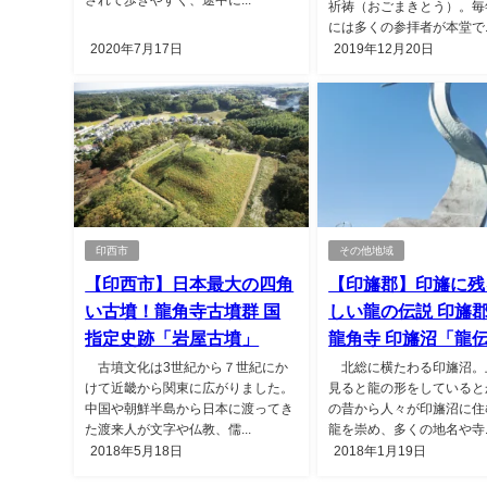
祈祷（おごまきとう）。毎
には多くの参拝者が本堂で..
2020年7月17日
2019年12月20日
印西市
その他地域
【印西市】日本最大の四角
【印旛郡】印旛に残
い古墳！龍角寺古墳群 国
しい龍の伝説 印旛
指定史跡「岩屋古墳」
龍角寺 印旛沼「龍
古墳文化は3世紀から７世紀にか
北総に横たわる印旛沼。
けて近畿から関東に広がりました。
見ると龍の形をしていると
中国や朝鮮半島から日本に渡ってき
の昔から人々が印旛沼に住
た渡来人が文字や仏教、儒...
龍を崇め、多くの地名や寺..
2018年5月18日
2018年1月19日