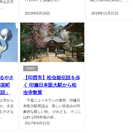
年お正月
.
2019年8月16日
2018年12月21日
印西市
るやさ
【印西市】松虫姫伝説を歩
郡栄町
く 印旛日本医大駅から松
伝説」
虫寺散策
上空から
千葉ニュータウンの東部、印旛日
か。太古
本医大駅周辺は、美しい街並みが印
む小さな
象的な新しい街。 けれども、そこに
.
は約 1300年前の奈...
2017年4月21日