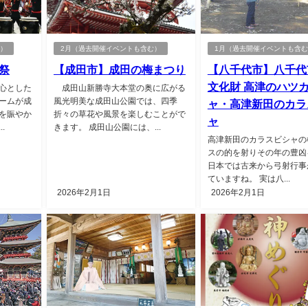
む）
2月（過去開催イベントも含む）
1月（過去開催イベントも含
祭
【成田市】成田の梅まつり
【八千代市】八千代
文化財 高津のハツ
心とした
成田山新勝寺大本堂の奥に広がる
ームが成
風光明美な成田山公園では、四季
ャ・高津新田のカラ
を賑やか
折々の草花や風景を楽しむことがで
ャ
.
きます。 成田山公園には、...
高津新田のカラスビシャの
スの的を射りその年の豊
日本では古来から弓射行事
ていますね。 実は八...
2026年2月1日
2026年2月1日