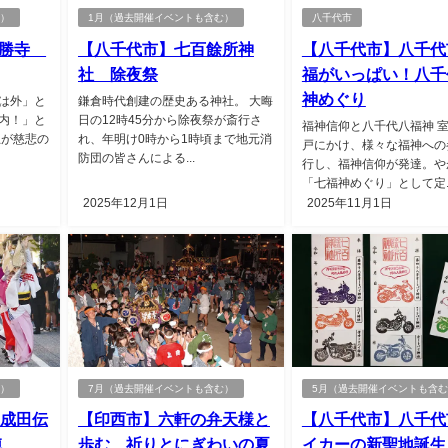
む）
1月（過去開催イベントも含む）
八千代市
新勝寺
【八千代市】七百餘所神
【八千代市】八千代
社 除夜祭
福がいっぱい！八千
神めぐり
は外」と
鎌倉時代創建の歴史ある神社。 大晦
内！」と
日の12時45分から除夜祭が斎行さ
福神信仰と八千代八福神 
王が慈悲の
れ、年明け0時から1時頃まで地元消
戸にかけ、様々な福神への
防団の皆さんによる...
行し、福神信仰が発達。や
「七福神めぐり」として定..
2025年12月1日
2025年11月1日
む）
7月（過去開催イベントも含む）
5月（過去開催イベントも含
 成田伝
【印西市】六軒の弁天様と
【八千代市】八千代
陣
歩む、祈りとにぎわいの夏
イカーの新聖地誕生