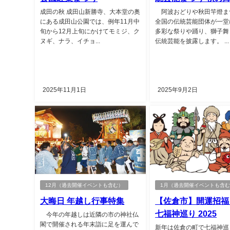
成田の秋 成田山新勝寺、大本堂の奥
阿波おどりや秋田竿燈ま
にある成田山公園では、例年11月中
全国の伝統芸能団体が一堂
旬から12月上旬にかけてモミジ、ク
多彩な祭りや踊り、獅子舞
ヌギ、ナラ、イチョ...
伝統芸能を披露します。 ...
2025年11月1日
2025年9月2日
12月（過去開催イベントも含む）
1月（過去開催イベントも含
大晦日 年越し行事特集
【佐倉市】開運招福
七福神巡り 2025
今年の年越しは近隣の市の神社仏
閣で開催される年末詣に足を運んで
新年は佐倉の町で七福神巡