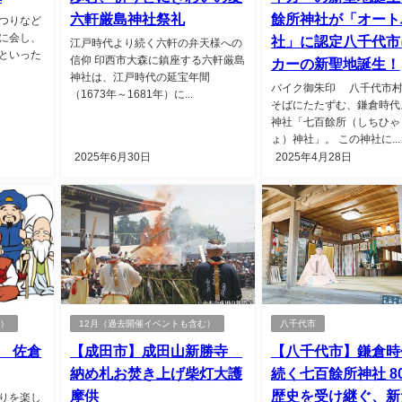
六軒厳島神社祭礼
餘所神社が「オート
つりなど
に会し、
社」に認定八千代市
江戸時代より続く六軒の弁天様への
といった
信仰 印西市大森に鎮座する六軒厳島
カーの新聖地誕生！
神社は、江戸時代の延宝年間
バイク御朱印 八千代市
（1673年～1681年）に...
そばにたたずむ、鎌倉時代
神社「七百餘所（しちひゃ
ょ）神社」。 この神社に...
2025年6月30日
2025年4月28日
む）
12月（過去開催イベントも含む）
八千代市
 佐倉
【成田市】成田山新勝寺
【八千代市】鎌倉時
納め札お焚き上げ柴灯大護
続く七百餘所神社 8
摩供
歴史を受け継ぐ、新
りを楽し