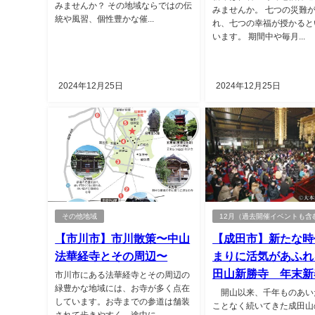
みませんか？ その地域ならではの伝
みませんか。 七つの災難
統や風習、個性豊かな催...
れ、七つの幸福が授かると
います。 期間中や毎月...
2024年12月25日
2024年12月25日
その他地域
12月（過去開催イベントも含
【市川市】市川散策〜中山
【成田市】新たな時
法華経寺とその周辺〜
まりに活気があふれ
田山新勝寺 年末新
市川市にある法華経寺とその周辺の
緑豊かな地域には、お寺が多く点在
開山以来、千年ものあい
しています。お寺までの参道は舗装
ことなく続いてきた成田山
されて歩きやすく、途中に...