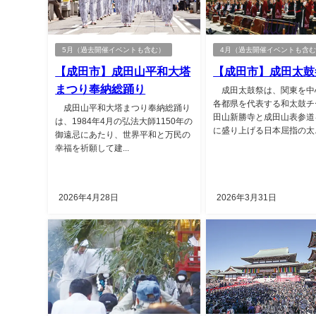
5月（過去開催イベントも含む）
4月（過去開催イベントも含
【成田市】成田山平和大塔
【成田市】成田太鼓
まつり奉納総踊り
成田太鼓祭は、関東を中
各都県を代表する和太鼓チ
成田山平和大塔まつり奉納総踊り
田山新勝寺と成田山表参道
は、1984年4月の弘法大師1150年の
に盛り上げる日本屈指の太..
御遠忌にあたり、世界平和と万民の
幸福を祈願して建...
2026年4月28日
2026年3月31日