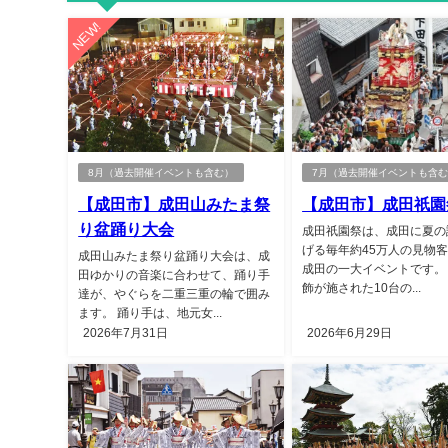
NEW!
8月（過去開催イベントも含む）
7月（過去開催イベントも含
【成田市】成田山みたま祭
【成田市】成田祇園
り盆踊り大会
成田祇園祭は、成田に夏の
げる毎年約45万人の見物
成田山みたま祭り盆踊り大会は、成
成田の一大イベントです。
田ゆかりの音楽に合わせて、踊り手
飾が施された10台の...
達が、やぐらを二重三重の輪で囲み
ます。 踊り手は、地元女...
2026年7月31日
2026年6月29日