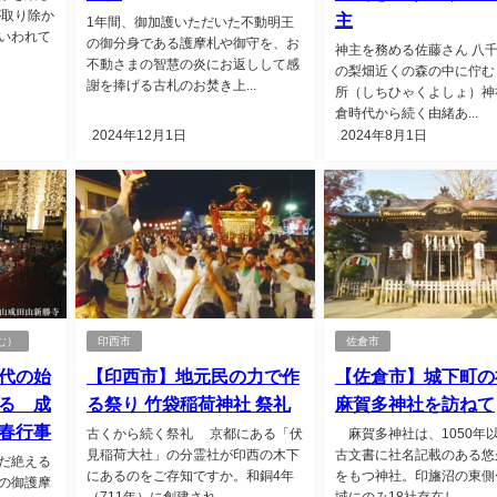
が取り除か
主
1年間、御加護いただいた不動明王
いわれて
の御分身である護摩札や御守を、お
神主を務める佐藤さん 八
不動さまの智慧の炎にお返しして感
の梨畑近くの森の中に佇む
謝を捧げる古札のお焚き上...
所（しちひゃくよしょ）神
倉時代から続く由緒あ...
2024年12月1日
2024年8月1日
む）
印西市
佐倉市
代の始
【印西市】地元民の力で作
【佐倉市】城下町の
る 成
る祭り 竹袋稲荷神社 祭礼
麻賀多神社を訪ねて
春行事
古くから続く祭礼 京都にある「伏
麻賀多神社は、1050年
見稲荷大社」の分霊社が印西の木下
古文書に社名記載のある悠
だ絶える
にあるのをご存知ですか。和銅4年
をもつ神社。印旛沼の東側
の御護摩
（711年）に創建され...
域にのみ18社存在し、...