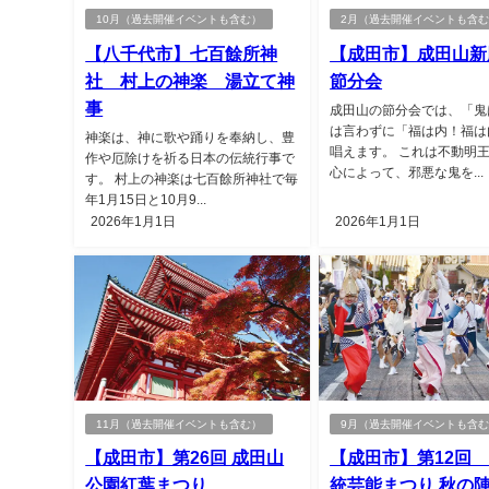
10月（過去開催イベントも含む）
2月（過去開催イベントも含
【八千代市】七百餘所神
【成田市】成田山
社 村上の神楽 湯立て神
節分会
事
成田山の節分会では、「鬼
は言わずに「福は内！福は
神楽は、神に歌や踊りを奉納し、豊
唱えます。 これは不動明
作や厄除けを祈る日本の伝統行事で
心によって、邪悪な鬼を...
す。 村上の神楽は七百餘所神社で毎
年1月15日と10月9...
2026年1月1日
2026年1月1日
11月（過去開催イベントも含む）
9月（過去開催イベントも含
【成田市】第26回 成田山
【成田市】第12回
公園紅葉まつり
統芸能まつり 秋の