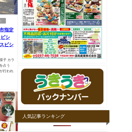
む）
市指定
カビシ
スビシ
様子 カラ
凶を占う
が行われ
人気記事ランキング