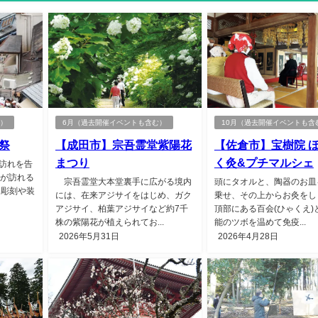
む）
6月（過去開催イベントも含む）
10月（過去開催イベントも含
祭
【成田市】宗吾霊堂紫陽花
【佐倉市】宝樹院 
まつり
く灸&プチマルシェ
訪れを告
客が訪れる
宗吾霊堂大本堂裏手に広がる境内
頭にタオルと、陶器のお皿
 彫刻や装
には、在来アジサイをはじめ、ガク
乗せ、その上からお灸をし
アジサイ、柏葉アジサイなど約7千
頂部にある百会(ひゃくえ)
株の紫陽花が植えられてお...
能のツボを温めて免疫...
2026年5月31日
2026年4月28日