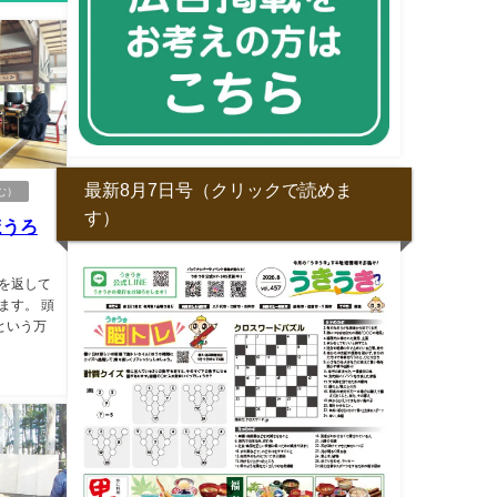
最新8月7日号（クリックで読めま
む）
す）
ほうろ
を返して
ます。 頭
という万