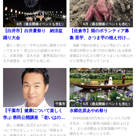
8月（過去開催イベントも含む）
6月（過去開催イベントも含む）
【白井市】白井夏祭り 納涼盆
【佐倉市】畑のボランティア募
踊り大会
集 里芋、さつま芋の植え付け及
び収穫
夏だ！祭りだ！今年も白井に夏祭りがや
高齢で畑が出来なくなり荒れています。
ってきます！ 昔ながらの盆踊りを中心
京成臼井駅から車で5分の場所にある家庭
に、太鼓演奏・花火大会・豪華賞品が当た
菜園ほどの広さの畑でさつまいもの植え付
る大抽選会・お子様でも楽しめ...
けと収穫を手伝ってくれま...
千葉市
5月（過去開催イベントも含む）
【千葉市】健康について楽しく
水郷佐原あやめ祭り
学ぶ 県民公開講座 「老いはのど
約400品種150万本のハナショウブが咲
き乱れ、一面を紫色の絨毯に染め上げま
からやってくる」
楽しく健康に生活するために「のど」に
す。 また全国数ある花菖蒲園の中でも、
ついて学びましょう！のどは「呼吸をす
園内をサッパ舟という小舟...
る・食事をする・会話をする」生きるため