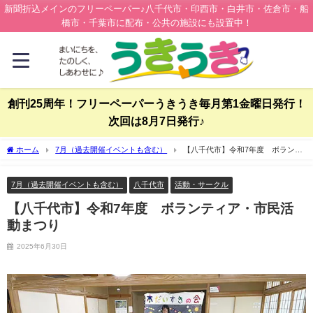
新聞折込メインのフリーペーパー♪八千代市・印西市・白井市・佐倉市・船
橋市・千葉市に配布・公共の施設にも設置中！
創刊25周年！フリーペーパーうきうき毎月第1金曜日発行！
次回は8月7日発行♪
ホーム
7月（過去開催イベントも含む）
【八千代市】令和7年度 ボランテ
ィア・市民活動まつり
7月（過去開催イベントも含む）
八千代市
活動・サークル
【八千代市】令和7年度 ボランティア・市民活
動まつり
2025年6月30日