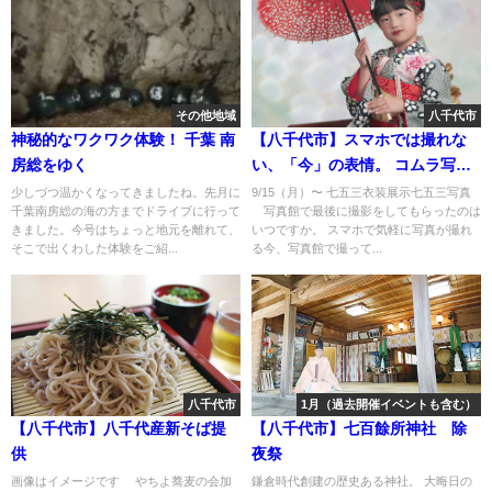
その他地域
八千代市
神秘的なワクワク体験！ 千葉 南
【八千代市】スマホでは撮れな
房総をゆく
い、「今」の表情。 コムラ写真
館
少しづつ温かくなってきましたね。先月に
9/15（月）〜 七五三衣装展示七五三写真
千葉南房総の海の方までドライブに行って
写真館で最後に撮影をしてもらったのは
きました。今号はちょっと地元を離れて、
いつですか。 スマホで気軽に写真が撮れ
そこで出くわした体験をご紹...
る今、写真館で撮って...
八千代市
1月（過去開催イベントも含む）
【八千代市】八千代産新そば提
【八千代市】七百餘所神社 除
供
夜祭
画像はイメージです やちよ蕎麦の会加
鎌倉時代創建の歴史ある神社。 大晦日の