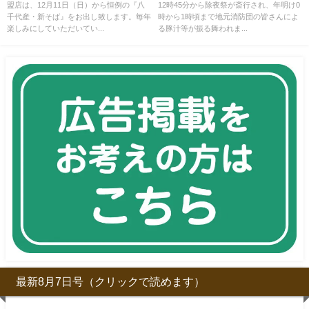
盟店は、12月11日（日）から恒例の『八
12時45分から除夜祭が斎行され、年明け0
千代産・新そば』をお出し致します。毎年
時から1時頃まで地元消防団の皆さんによ
楽しみにしていただいてい...
る豚汁等が振る舞われま...
最新8月7日号（クリックで読めます）