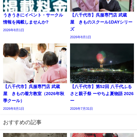
うきうきにイベント・サークル
【八千代市】呉服専門店 武蔵
情報を掲載しませんか?
屋 きものスクール1DAYシリー
ズ
2026年8月1日
2026年8月1日
【八千代市】呉服専門店 武蔵
【八千代市】第52回 八千代ふる
屋 きもの着方教室（2026年秋
さと親子祭 ーやちよ夏物語 2026
季クール）
ー
2026年8月1日
2026年7月31日
おすすめの記事