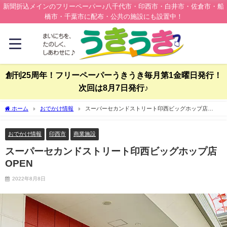
新聞折込メインのフリーペーパー♪八千代市・印西市・白井市・佐倉市・船
橋市・千葉市に配布・公共の施設にも設置中！
創刊25周年！フリーペーパーうきうき毎月第1金曜日発行！
次回は8月7日発行♪
ホーム
おでかけ情報
スーパーセカンドストリート印西ビッグホップ店
OPEN
おでかけ情報
印西市
商業施設
スーパーセカンドストリート印西ビッグホップ店
OPEN
2022年8月8日