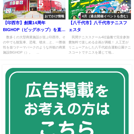
おでかけ情報
4月（過去開催イベントも含む）
【印西市】創業14周年
【八千代市】八千代市テニスフ
BIGHOP（ビッグホップ）を直
ェスタ
撃!
数多くの大型商業施設が並ぶ印西市。そ
民間テニススクール4社協働で完全参加
の中でも観覧車、恐竜、噴水…と、一際個
費無料で楽しめる企画が満載！ 人工芝が
性を放つテーマパークのような外観の商業
リニューアルした八千代総合運動公園テニ
施設BIGHOP（）。 ...
スコートでテニスを通じて地...