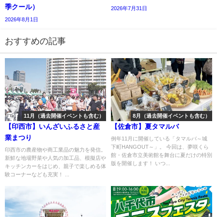
季クール）
2026年7月31日
2026年8月1日
おすすめの記事
11月（過去開催イベントも含む）
8月（過去開催イベントも含む）
【印西市】いんざいふるさと産
【佐倉市】夏タマルバ
業まつり
例年11月に開催している「タマルバ～城
下町HANGOUT～」。 今回は、夢咲くら
印西市の農産物や商工業品の魅力を発信。
館・佐倉市立美術館を舞台に夏だけの特別
新鮮な地場野菜や人気の加工品、模擬店や
版を開催します！ いつ...
キッチンカーをはじめ、親子で楽しめる体
験コーナーなども充実！ ...