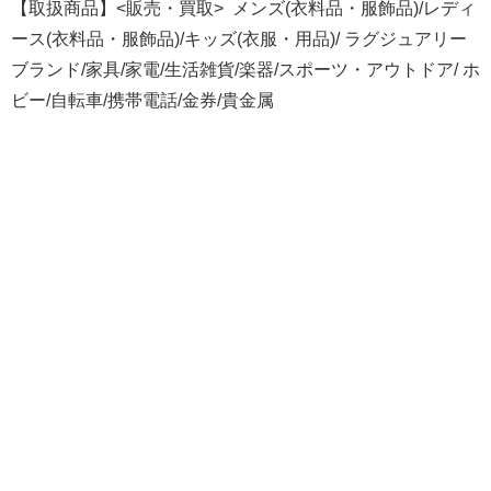
【取扱商品】<販売・買取> メンズ(衣料品・服飾品)/レディ
ース(衣料品・服飾品)/キッズ(衣服・用品)/ ラグジュアリー
ブランド/家具/家電/生活雑貨/楽器/スポーツ・アウトドア/ ホ
ビー/自転車/携帯電話/金券/貴金属