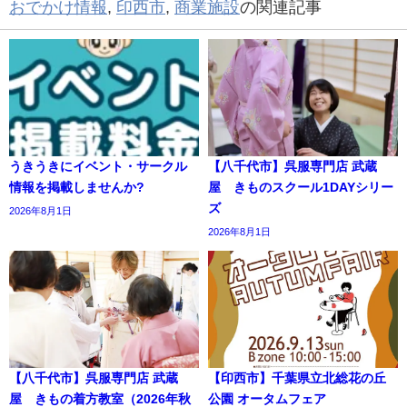
おでかけ情報
,
印西市
,
商業施設
の関連記事
うきうきにイベント・サークル
【八千代市】呉服専門店 武蔵
情報を掲載しませんか?
屋 きものスクール1DAYシリー
ズ
2026年8月1日
2026年8月1日
【八千代市】呉服専門店 武蔵
【印西市】千葉県立北総花の丘
屋 きもの着方教室（2026年秋
公園 オータムフェア