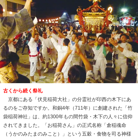
古くから続く祭礼
京都にある「伏見稲荷大社」の分霊社が印西の木下にあ
るのをご存知ですか。和銅4年（711年）に創建された「竹
袋稲荷神社」は、約1300年もの間竹袋・木下の人々に信仰
されてきました。「お稲荷さん」の正式名称「倉稲魂命
（うかのみたまのみこと）」という五穀・食物を司る神様