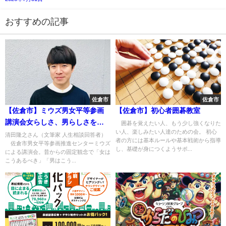
おすすめの記事
佐倉市
佐倉市
【佐倉市】ミウズ男女平等参画
【佐倉市】初心者囲碁教室
講演会女らしさ、男らしさをこ
囲碁を覚えたい人、もう少し強くなりた
い人、楽しみたい人達のための会。 初心
えて～そもそも、ジェンダーっ
清田隆之さん（文筆家 人生相談回答者）
者の方には基本ルールや基本戦術から指導
佐倉市男女平等参画推進センターミウズ
てなに～
し、基礎が身につくようサポ...
による講演会。昔からの固定観念で「女は
こうあるべき」「男はこう...