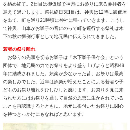
を納め終了。2日目は御仮屋で神輿にお参りに来る参拝者を
迎えて過ごします。祭礼終日3日目は、神輿は12時に御仮屋
を出て、町を巡り21時頃に神社に帰っていきます。こうし
て神輿、山車がお囃子の音にのって町を巡行する祭礼は木
下の秋の恒例行事として地元民に伝えられてきました。
若者の祭り離れ
お祭りの先頭を切るお囃子は「木下囃子保存会」という
団体で、地元民の力でお祭りをより盛り上げようと昭和48
年に結成されました。娯楽が少なかった昔、お祭りは最高
の楽しみでした。近年は娯楽が増えたことによる若者や子
どものお祭り離れをひしひしと感じます。お祭りを見に来
られた方にはお祭りを通して自然の恩恵に生かされている
ことを再認識するとともに、地元に根付いたお祭りに関心
を持つきっかけにもなればと思います。