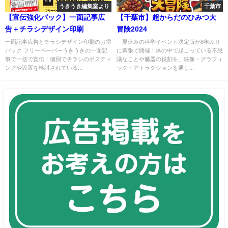
うきうき編集室より
千葉市
【宣伝強化パック】一面記事広
【千葉市】超からだのひみつ大
告＋チラシデザイン印刷
冒険2024
一面記事広告とチラシデザイン印刷のお得
夏休みの科学イベント決定版が8年ぶり
パック フリーペーパーうきうきの一面記
に幕張で開催！体の中で起こっている不思
事で一括で宣伝！個別でチラシのポスティ
議なことや臓器の役割を、映像・グラフィ
ングや設置を検討されている...
ック・アトラクションを通し...