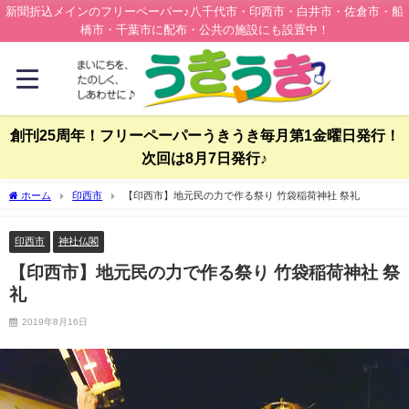
新聞折込メインのフリーペーパー♪八千代市・印西市・白井市・佐倉市・船
橋市・千葉市に配布・公共の施設にも設置中！
創刊25周年！フリーペーパーうきうき毎月第1金曜日発行！
次回は8月7日発行♪
ホーム
印西市
【印西市】地元民の力で作る祭り 竹袋稲荷神社 祭礼
印西市
神社仏閣
【印西市】地元民の力で作る祭り 竹袋稲荷神社 祭
礼
2019年8月16日