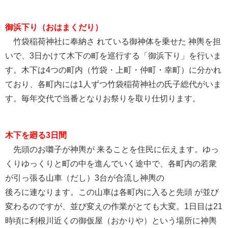
御浜下り（おはまくだり）
竹袋稲荷神社に奉納さ れている御神体を乗せた 神輿を担
いで、3日かけて木下の町を巡行する「御浜下り」を行いま
す。木下は4つの町内（竹袋・上町・仲町・幸町）に分かれ
ており、各町内には1人ずつ竹袋稲荷神社の氏子総代がいま
す。毎年交代で当番となりお祭りを取り仕切ります。
木下を廻る3日間
先頭のお囃子が神輿が 来ることを住民に伝えます。ゆっ
くりゆっくりと町の中を進んでいく途中で、各町内の若衆
が引っ張る山車（だし）3台が合流し神輿の
後ろに連なります。この山車は各町内に入ると先頭 が並び
変わるのですが、並び変えの作業がとても大変。1日目は21
時頃に利根川近くの御仮屋（おかりや）という場所に神輿