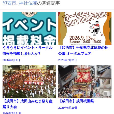
印西市
,
神社仏閣
の関連記事
うきうきにイベント・サークル
【印西市】千葉県立北総花の丘
情報を掲載しませんか?
公園 オータムフェア
2026年8月1日
2026年7月31日
【成田市】成田山みたま祭り盆
【成田市】成田祇園祭
踊り大会
2026年6月29日
2026年7月31日